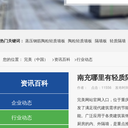
热门关键词：
蒸压钢筋陶粒轻质墙板
陶粒轻质墙板
隔墙板
轻质隔墙
您的位置：
完美（中国）
>
资讯百科
>
行业动态
南充哪里有轻质
资讯百科
作者：
点击：11556
发布时间：
完美网站官网入口，位于重
企业动态
发了满足现代建筑需求的节
能。广泛应用于各类建筑装
行业动态
厨房的内、外隔墙，是重点