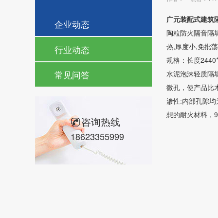
广元装配式建筑
企业动态
陶粒防火隔音隔墙
热,厚度小,免批
行业动态
规格：长度2440
常见问答
水泥泡沫轻质隔
微孔，使产品比
渗性:内部孔隙
想的耐火材料，
咨询热线
18623355999