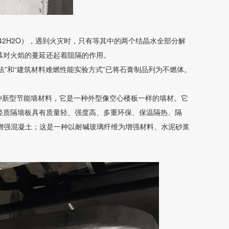
42H2O），遇到火灾时，只有等其中的两个结晶水全部分解
幕对火焰的蔓延还起着阻隔的作用。
法”和“建筑材料难燃性能实验方式”已将石膏制品列为不燃体。
种新型节能墙材料，它是一种外型像空心楼板一样的墙材。它
轻质隔墙板具有质量轻、强度高、多重环保、保温隔热、隔
维增强混凝土；这是一种以耐碱玻璃纤维为增强材料、水泥砂浆