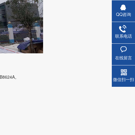
QQ咨询
联系电话
蒸压钢
在线留言
8624A。
微信扫一扫