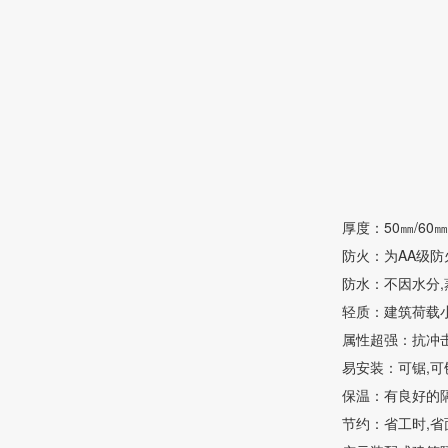
厚度：50㎜/60㎜/
防火：为AA级防火
防水：不因水分,
轻质：建筑荷载小,
属性超强：抗冲击
易安装：可锯,可
保温：有良好的
节约：省工时,省