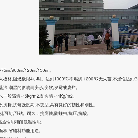
75㎜/900㎜/120㎜/150㎜。
板材,阻燃极限4小时。达到1000℃不燃烧.1200℃无火苗,不燃性达到GB
蒸汽,潮湿的影响而变形,变软,发霉或腐烂。
一般隔墙＜5kg/m2,防火墙＜4Kg/m2。
,抗折,抗弯强度高,不变型,具有良好的韧性和刚性。
刨,可钉,可钻。耐久：抗腐蚀,防蛀虫,抗压,抗酸。
隔热性能和耐低温性能。
面积,省辅料功能用途。