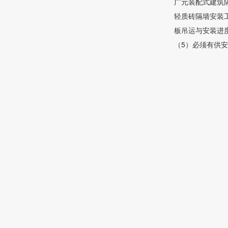
广元装配式建筑
轻质砖隔墙安装
板吊运与安装进
（5）必须有供