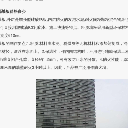
隔墙板价格多少
板,外层是增强型硅酸钙板,内层防火的发泡水泥,耐火陶粒颗粒混合物,轻质
荡可直接刮塑或油ICI乳胶漆。施工快捷等特点。轻质墙板采用新型环保材
*宽度610㎜。
墙板的制作要点:1.轻质:材料由水泥、粉煤灰等无机材料和添加剂制成，
木材轻，漂浮在水面上。2.保温性：作内围结构时，不用进行辅助保温工
均为垂直闭合孔隙，直径约1-2mm，可有效防止水的分散。4.防火性能
9厘米厚的墙壁耐火3小时以上。因此，产品被广泛用作防火墙。