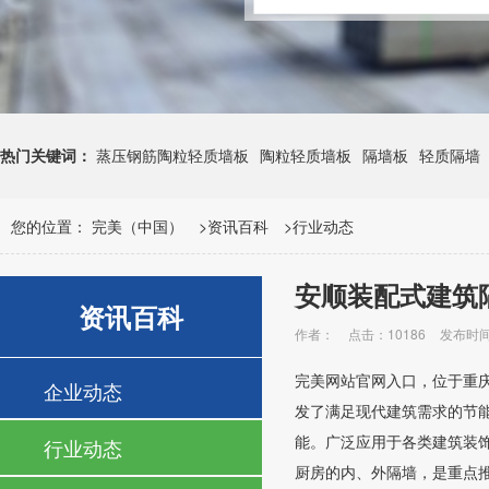
热门关键词：
蒸压钢筋陶粒轻质墙板
陶粒轻质墙板
隔墙板
轻质隔墙
您的位置：
完美（中国）
>
资讯百科
>
行业动态
安顺装配式建筑
资讯百科
作者：
点击：10186
发布时间：
完美网站官网入口，位于重
企业动态
发了满足现代建筑需求的节
能。广泛应用于各类建筑装
行业动态
厨房的内、外隔墙，是重点