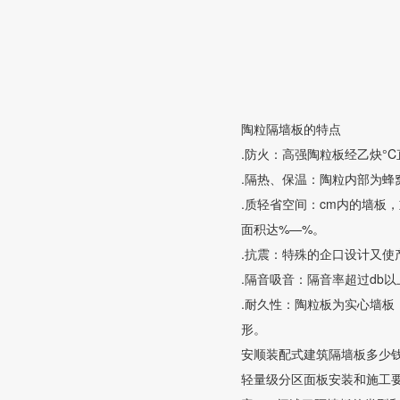
陶粒隔墙板的特点
.防火：高强陶粒板经乙炔°
.隔热、保温：陶粒内部为
.质轻省空间：cm内的墙板
面积达%—%。
.抗震：特殊的企口设计又使
.隔音吸音：隔音率超过db
.耐久性：陶粒板为实心墙
形。
安顺装配式建筑隔墙板多少
轻量级分区面板安装和施工