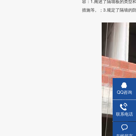
容：1.阐述了隔墙板的类型
措施等。；3.规定了隔墙的
QQ咨询
联系电话
蒸压钢
在线留言