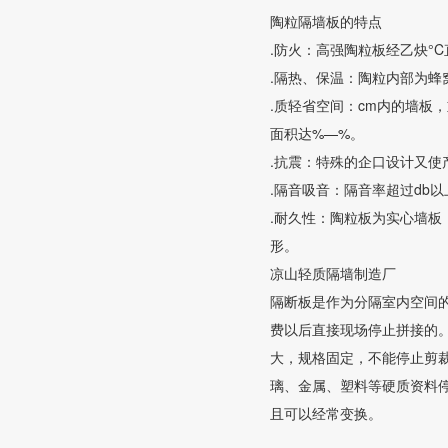
陶粒隔墙板的特点
.防火：高强陶粒板经乙炔°
.隔热、保温：陶粒内部为
.质轻省空间：cm内的墙板
面积达%—%。
.抗震：特殊的企口设计又使
.隔音吸音：隔音率超过db
.耐久性：陶粒板为实心墙
形。
凉山轻质隔墙制造厂
隔断板是作为分隔室内空间
费以后直接现场停止拼接的
大，规格固定，不能停止剪
璃、金属、塑料等硬质资料
且可以经常变换。