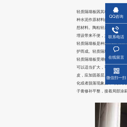
轻质隔墙板因其稳定的物理
QQ咨询
种水泥作原材料的轻质墙板
想材料。陶粒轻质隔墙板砖
埋设带来不便，尤其是厨房
联系电话
轻质隔墙板是种新型节能墙
蒸压钢
护而成。轻质隔墙板具有质
在线留言
轻质隔墙板受潮修补方法1
可以适当扩大，可比现有返潮
皮，应加固基层。在施工时
微信扫一扫
化或者脱落现象后，可以对于
子膏修补平整，接着局部涂