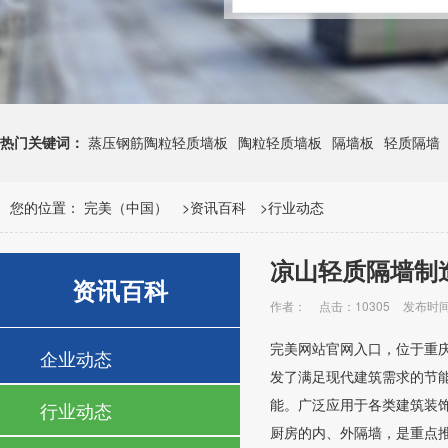
热门关键词：
蒸压钢筋陶粒轻质墙板
陶粒轻质墙板
隔墙板
轻质隔墙
您的位置：
完美（中国）
>
资讯百科
>
行业动态
凉山轻质隔墙制
资讯百科
作者：
点击：10305
发布时间：
完美网站官网入口，位于重
企业动态
发了满足现代建筑需求的节
能。广泛应用于各类建筑装
行业动态
厨房的内、外隔墙，是重点