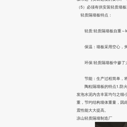
（5）必须有供安装轻质墙
轻质隔墙板特点：
轻质:轻质隔墙板自重～kg
保温：墙板采用空心，夹心
环保:轻质隔墙板中掺了大量
节能：生产过程简单，将固
陶粒隔墙板的特点1.防火：
发泡水泥内含丰富均匀之细小气
重，节约结构墙体重量，因此
震性能大大提高。
凉山轻质隔墙制造厂