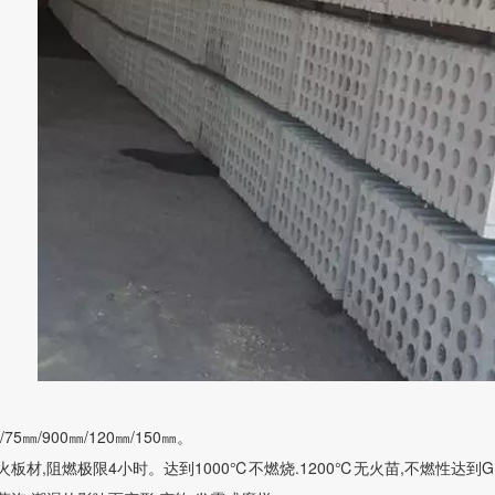
75㎜/900㎜/120㎜/150㎜。
板材,阻燃极限4小时。达到1000℃不燃烧.1200℃无火苗,不燃性达到GB