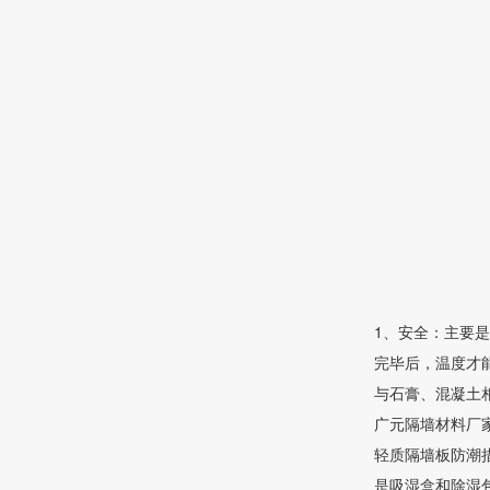
1、安全：主要
完毕后，温度才
与石膏、混凝土相
广元隔墙材料厂
轻质隔墙板防潮
是吸湿盒和除湿