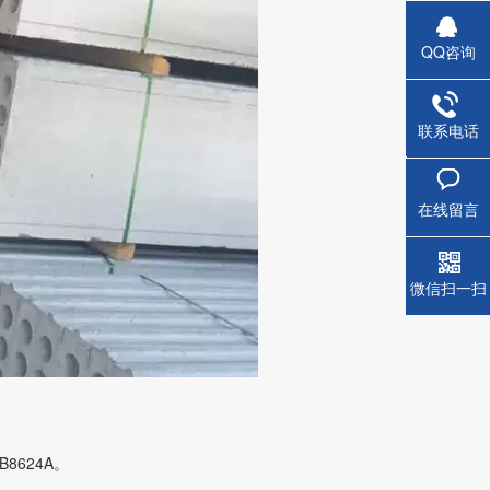
QQ咨询
联系电话
蒸压钢
在线留言
微信扫一扫
8624A。