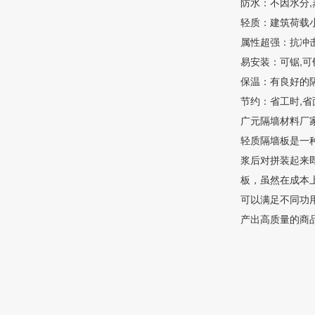
防水：不因水分,
轻质：建筑荷载小,
属性超强：抗冲击
易安装：可锯,可
保温：有良好的
节约：省工时,省
广元隔墙材料厂
轻质隔墙板是一
浆后对拼装起来
板，虽然在成本
可以满足不同功
产出高质量的商