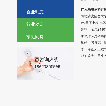
广元隔墙材料厂
企业动态
陶粒防火隔音隔墙
热,厚度小,免批
行业动态
规格：长度2440
常见问答
那么什么是轻质
地硬、强度高、
率、降低人工成
相对较大，且生
咨询热线
18623355999