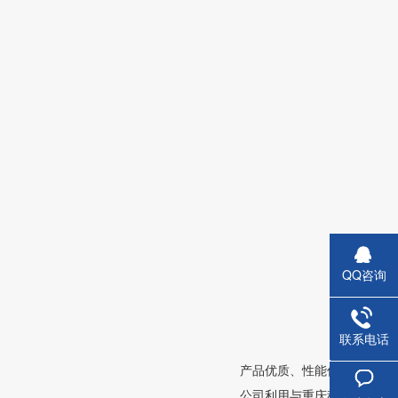
QQ咨询
联系电话
蒸压钢
产品优质、性能优越
公司利用与重庆科技学院建