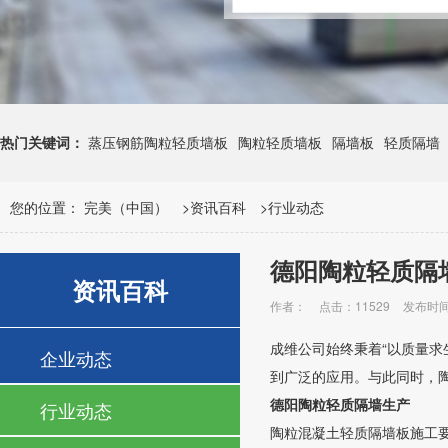
热门关键词：
蒸压钢筋陶粒轻质墙板
陶粒轻质墙板
隔墙板
轻质隔墙
您的位置：
完美（中国）
>
资讯百科
>
行业动态
德阳陶粒轻质隔
资讯百科
作者：
点击：11529
发布时间：
成维公司始终秉着“以质量
企业动态
到广泛的应用。与此同时，
德阳陶粒轻质隔墙生产
行业动态
陶粒混凝土轻质隔墙板施工