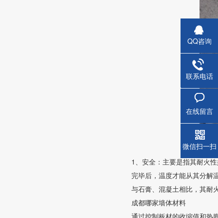
QQ咨询
联系电话
蒸压钢
在线留言
微信扫一扫
1、安全：主要是指其耐火性
完毕后，温度才能从其分解温
与石膏、混凝土相比，其耐火
成都哪家墙体材料
通过控制板材的收缩值和热