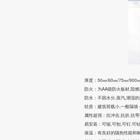
厚度：50㎜/60㎜/75㎜/900㎜
防火：为AA级防火板材,阻燃极
防水：不因水分,蒸汽,潮湿的
轻质：建筑荷载小,一般隔墙＜5k
属性超强：抗冲击,抗折,抗
易安装：可锯,可刨,可钉,可
保温：有良好的隔热性能和