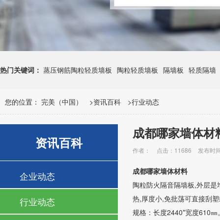
热门关键词：
蒸压钢筋陶粒轻质墙板
陶粒轻质墙板
隔墙板
轻质隔墙
您的位置：
完美（中国）
>
资讯百科
>
行业动态
成都哪家墙体材
资讯百科
作者：
点击：11686
发布时间：
成都哪家墙体材料
企业动态
陶粒防火隔音隔墙板,外层是增
热,厚度小,免批荡可直接刮
行业动态
规格：长度2440*宽度610㎜