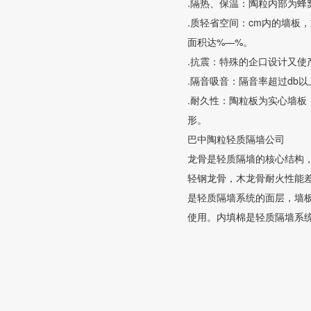
.隔热、保温：陶粒内部为
.质轻省空间：cm内的墙板
面积达%—%。
.抗震：特殊的企口设计又使
.隔音吸音：隔音率超过db
.耐久性：陶粒板为实心墙
形。
巴中陶粒轻质隔墙公司
龙骨是轻质隔墙的核心结构
轻钢龙骨，木龙骨耐火性能
是轻质隔墙系统的面层，墙板
使用。内填棉是轻质隔墙系