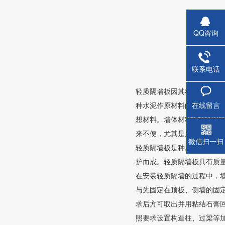
QQ咨询
联系电话
蒸压钢
轻质隔墙板因其稳定的物理
种水泥作原材料的轻质墙板
在线留言
想材料。墙体材料砖墙的管
来不便，尤其是厨房、卫生
微信扫一扫
轻质隔墙板是种新型节能墙
护而成。轻质隔墙板具有质
在安装轻质隔墙的过程中，
与先固定在顶板、侧墙的固
求后方可取出并用粘结石膏
照要求设置构造柱、过梁等