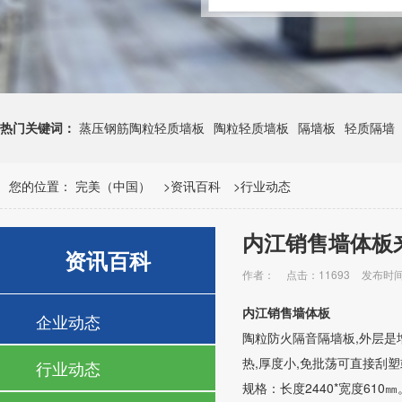
热门关键词：
蒸压钢筋陶粒轻质墙板
陶粒轻质墙板
隔墙板
轻质隔墙
您的位置：
完美（中国）
>
资讯百科
>
行业动态
内江销售墙体板
资讯百科
作者：
点击：11693
发布时间：
内江销售墙体板
企业动态
陶粒防火隔音隔墙板,外层是增
热,厚度小,免批荡可直接刮
行业动态
规格：长度2440*宽度610㎜