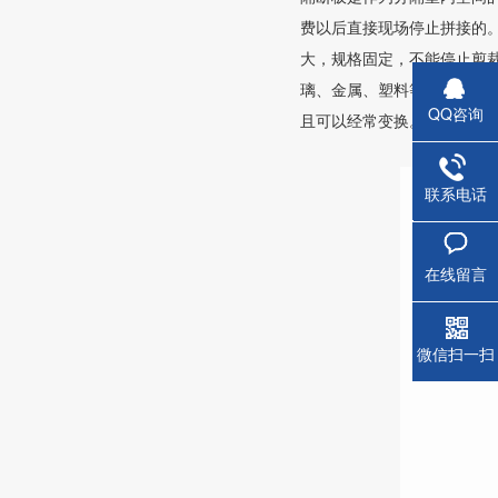
费以后直接现场停止拼接的
大，规格固定，不能停止剪
璃、金属、塑料等硬质资料
QQ咨询
且可以经常变换。
联系电话
蒸压钢
在线留言
微信扫一扫