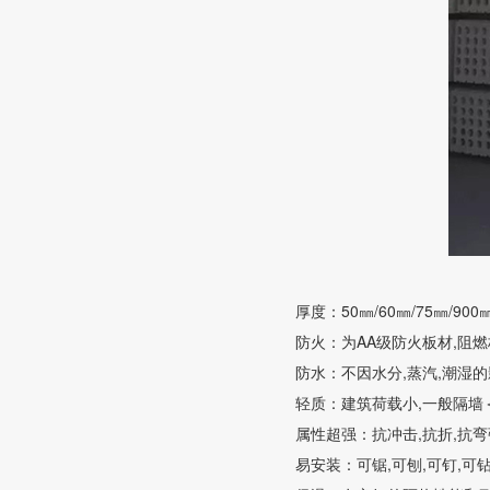
厚度：50㎜/60㎜/75㎜/900㎜
防火：为AA级防火板材,阻燃极
防水：不因水分,蒸汽,潮湿的
轻质：建筑荷载小,一般隔墙＜5k
属性超强：抗冲击,抗折,抗
易安装：可锯,可刨,可钉,可