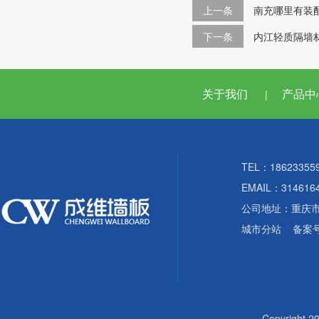
上一条
南充哪里有装
下一条
内江轻质隔墙
关于我们
产品中
|
TEL：18623355
EMAIL：314616
公司地址：重庆
城市分站
备案
Copyright