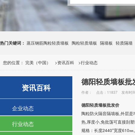
热门关键词：
蒸压钢筋陶粒轻质墙板
陶粒轻质墙板
隔墙板
轻质隔墙
您的位置：
完美（中国）
>
资讯百科
>
行业动态
德阳轻质墙板批
资讯百科
作者：
点击：11837
发布时间：
德阳轻质墙板批发价
企业动态
陶粒防火隔音隔墙板,外层是增
热,厚度小,免批荡可直接刮
行业动态
规格：长度2440*宽度610㎜