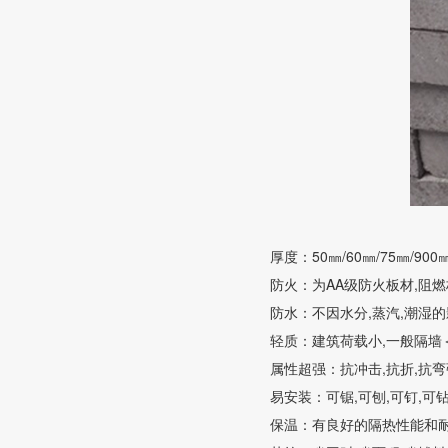
厚度：50㎜/60㎜/75㎜/900㎜
防火：为AA级防火板材,阻燃极
防水：不因水分,蒸汽,潮湿的
轻质：建筑荷载小,一般隔墙＜5k
属性超强：抗冲击,抗折,抗
易安装：可锯,可刨,可钉,可
保温：有良好的隔热性能和