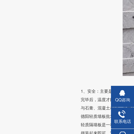
1、安全：主要是指其耐火性
完毕后，温度才能从其分解温
QQ咨询
与石膏、混凝土相比，其耐火
德阳轻质墙板批发价
联系电话
轻质隔墙板是一种新式节能墙
蒸压钢
拼装起来即可。它是由无害