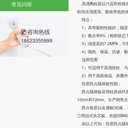
常见问答
高强陶粒是以污泥和粉煤灰
粒筒压强度高、吸收率低的
特点：
1）具有吸附性能好，隔音
咨询热线
2）吸水率8%（饱和状态
18623355999
3）强度高到7.2MPA，
4）隔热、保温、抗渗、耐
适用范围
1）可适用于高强轻砼。与
2）用于屋面保温、承重外
轻质防火隔墙板性能：
防火隔墙板采用硅质或钙质
10mm和12mm。生产销
防火板是以金属板(铝板﹑
三明治式夹芯板。依据GB86
由以上可知：轻质防火隔墙板