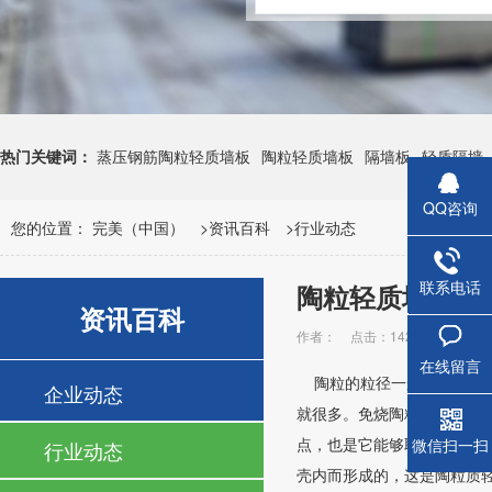
热门关键词：
蒸压钢筋陶粒轻质墙板
陶粒轻质墙板
隔墙板
轻质隔墙
QQ咨询
您的位置：
完美（中国）
>
资讯百科
>
行业动态
联系电话
陶粒轻质墙板特
资讯百科
蒸压钢
作者：
点击：14227
发布时间：
在线留言
陶粒的粒径一般为5～20
企业动态
就很多。免烧陶粒因所用固
点，也是它能够取代重质砂
微信扫一扫
行业动态
壳内而形成的，这是陶粒质